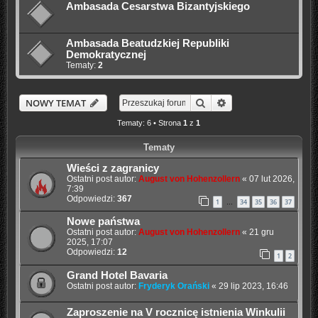
Ambasada Cesarstwa Bizantyjskiego
Ambasada Beatudzkiej Republiki
Demokratycznej
Tematy:
2
Szukaj
Wyszukiwanie zaaw
NOWY TEMAT
Tematy: 6 • Strona
1
z
1
Tematy
Wieści z zagranicy
Ostatni post autor:
August von Hohenzollern
«
07 lut 2026,
7:39
Odpowiedzi:
367
1
34
35
36
37
…
Nowe państwa
Ostatni post autor:
August von Hohenzollern
«
21 gru
2025, 17:07
Odpowiedzi:
12
1
2
Grand Hotel Bavaria
Ostatni post autor:
Fryderyk Orański
«
29 lip 2023, 16:46
Zaproszenie na V rocznicę istnienia Winkulii