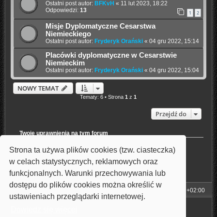
Ostatni post autor:
BFKvH
«
11 lut 2023, 18:22
Odpowiedzi:
13
1
2
Misje Dyplomatyczne Cesarstwa
Niemieckiego
Ostatni post autor:
Fryderyk Orański
«
04 gru 2022, 15:14
Placówki dyplomatyczne w Cesarstwie
Niemieckim
Ostatni post autor:
Fryderyk Orański
«
04 gru 2022, 15:04
NOWY TEMAT
Tematy: 6 • Strona
1
z
1
Przejdź do
Twoje uprawnienia na tym forum
Nie możesz
tworzyć nowych tematów
Strona ta używa plików cookies (tzw. ciasteczka)
Nie możesz
odpowiadać w tematach
Nie możesz
zmieniać swoich postów
w celach statystycznych, reklamowych oraz
Nie możesz
usuwać swoich postów
funkcjonalnych. Warunki przechowywania lub
Nie możesz
dodawać załączników
dostępu do plików cookies można określić w
Strona główna
Strefa czasowa
UTC+02:00
ustawieniach przeglądarki internetowej.
Technologię dostarcza
phpBB
® Forum Software © phpBB Limited
Dowiedz się więcej
Style: Carbon by Joyce&Luna
phpBB-Style-Design