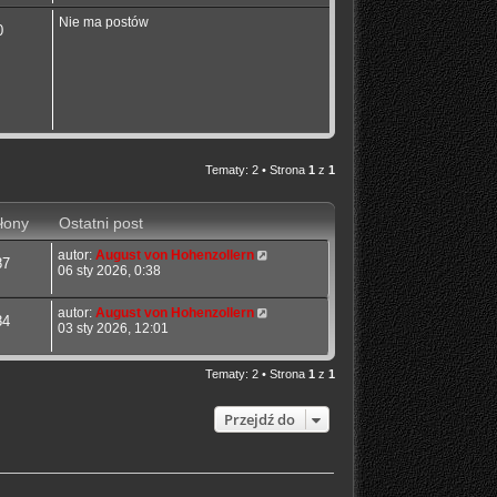
s
z
Nie ma postów
0
y
p
o
s
t
Tematy: 2 • Strona
1
z
1
łony
Ostatni post
autor:
August von Hohenzollern
87
06 sty 2026, 0:38
autor:
August von Hohenzollern
84
03 sty 2026, 12:01
Tematy: 2 • Strona
1
z
1
Przejdź do