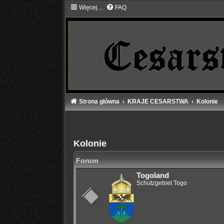
Więcej…
FAQ
Strona główna
KRAJE CESARSTWA
Kolonie
Kolonie
Forum
Togoland
Schutzgebiet Togo