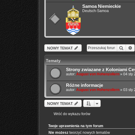
Samoa Niemieckie
Deutsch-Samoa
Szuka
W
NOWY TEMAT
Tematy
Strony zwiazane z Koloniami Ce
autor:
August von Hohenzollern
»
04 sty 
Różne informacje
autor:
August von Hohenzollern
»
03 sty 
NOWY TEMAT
Wróć do wykazu forów
Twoje uprawnienia na tym forum
Nie możesz
tworzyć nowych tematów