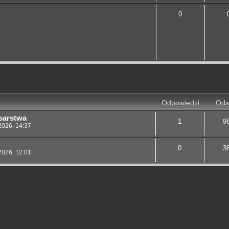
0
j
yszukiwanie zaawansowane
Odpowiedzi
Ods
sarstwa
1
9
2026, 14:37
0
3
2026, 12:01