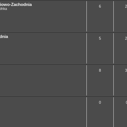
niowo-Zachodnia
6
2
frika
dnia
5
2
8
3
0