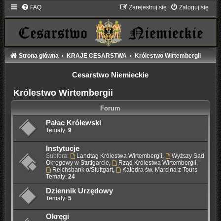
FAQ
Zarejestruj się
Zaloguj się
Strona główna
KRAJE CESARSTWA
Królestwo Wirtembergii
Cesarstwo Niemieckie
Królestwo Wirtembergii
Forum
Pałac Królewski
Tematy:
9
Instytucje
Subfora:
Landtag Królestwa Wirtembergii
,
Wyższy Sąd
Okręgowy w Stuttgarcie
,
Rząd Królestwa Wirtembergii
,
Reichsbank o/Stuttgart
,
Katedra św. Marcina z Tours
Tematy:
24
Dziennik Urzędowy
Tematy:
5
Okręgi