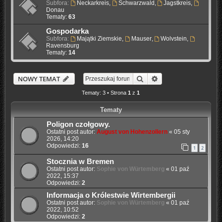
Subfora:
Neckarkreis
,
Schwarzwald
,
Jagstkreis
,
Donau
Tematy:
63
Gospodarka
Subfora:
Majątki Ziemskie
,
Mauser
,
Wolvstein
,
Ravensburg
Tematy:
14
Szukaj
Wyszukiwanie zaaw
NOWY TEMAT
Tematy: 3 • Strona
1
z
1
Tematy
Poligon czołgowy.
Ostatni post autor:
August von Hohenzollern
«
05 sty
2026, 14:20
Odpowiedzi:
16
1
2
Stocznia w Bremen
Ostatni post autor:
Sophie von Würtemberg
«
01 paź
2022, 15:37
Odpowiedzi:
2
Informacja o Królestwie Wirtembergii
Ostatni post autor:
Sophie von Würtemberg
«
01 paź
2022, 10:52
Odpowiedzi:
2