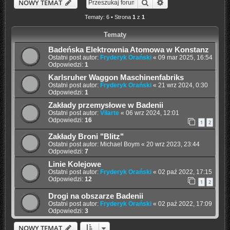
Szukaj
Wyszukiwanie zaaw
NOWY TEMAT
Tematy: 6 • Strona
1
z
1
Tematy
Badeńska Elektrownia Atomowa w Konstanz
Ostatni post autor:
Fryderyk Orański
«
09 mar 2025, 16:54
Odpowiedzi:
1
Karlsruher Waggon Maschinenfabriks
Ostatni post autor:
Fryderyk Orański
«
21 wrz 2024, 0:30
Odpowiedzi:
1
Zakłady przemysłowe w Badenii
Ostatni post autor:
Vilarte
«
06 wrz 2024, 12:01
Odpowiedzi:
16
1
2
Zakłady Broni "Blitz"
Ostatni post autor:
Michael Boym
«
20 wrz 2023, 23:44
Odpowiedzi:
7
Linie Kolejowe
Ostatni post autor:
Fryderyk Orański
«
02 paź 2022, 17:15
Odpowiedzi:
12
1
2
Drogi na obszarze Badenii
Ostatni post autor:
Fryderyk Orański
«
02 paź 2022, 17:09
Odpowiedzi:
3
NOWY TEMAT