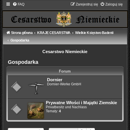
FAQ
Zarejestruj się
Zaloguj się
Strona główna
KRAJE CESARSTWA
Wielkie Księstwo Badenii
Gospodarka
Cesarstwo Niemieckie
Gospodarka
Forum
Dornier
Dornier-Werke GmbH
Prywatne Włości i Majątki Ziemskie
Privatbesitz und Nachlass
Tematy:
4