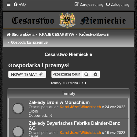
FAQ
Zarejestruj się
Zaloguj się
Strona główna
KRAJE CESARSTWA
Królestwo Bawarii
Gospodarka i przemysł
Cesarstwo Niemieckie
Gospodarka i przemysł
Szukaj
Wyszukiwanie zaaw
NOWY TEMAT
Tematy: 5 • Strona
1
z
1
Tematy
Zakłady Broni w Monachium
Ostatni post autor:
Karol Józef Wittelsbach
«
24 wrz 2023,
14:49
Odpowiedzi:
6
Zakłady Bayerisches Fabriks Daimler-Benz
AG
Ostatni post autor:
Karol Józef Wittelsbach
«
19 wrz 2023,