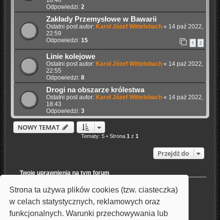
18:46
Odpowiedzi:
2
Zakłady Przemysłowe w Bawarii
Ostatni post autor:
Karol Józef Wittelsbach
«
14 paź 2022,
22:59
Odpowiedzi:
15
1
2
Linie kolejowe
Ostatni post autor:
Karol Józef Wittelsbach
«
14 paź 2022,
22:55
Odpowiedzi:
8
Drogi na obszarze królestwa
Ostatni post autor:
Karol Józef Wittelsbach
«
14 paź 2022,
18:43
Odpowiedzi:
3
NOWY TEMAT
Tematy: 5 • Strona
1
z
1
Przejdź do
Twoje uprawnienia na tym forum
Nie możesz
tworzyć nowych tematów
Strona ta używa plików cookies (tzw. ciasteczka)
Nie możesz
odpowiadać w tematach
Nie możesz
zmieniać swoich postów
w celach statystycznych, reklamowych oraz
Nie możesz
usuwać swoich postów
funkcjonalnych. Warunki przechowywania lub
Nie możesz
dodawać załączników