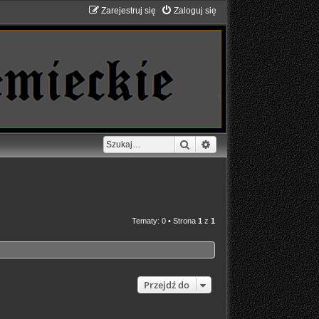
Zarejestruj się
Zaloguj się
Szukaj
Wyszukiwanie zaawans
Tematy: 0 • Strona
1
z
1
Przejdź do