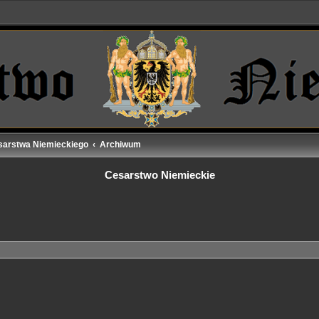
sarstwa Niemieckiego
Archiwum
Cesarstwo Niemieckie
j
yszukiwanie zaawansowane