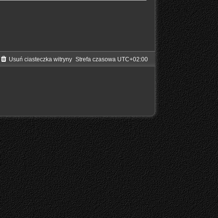
Usuń ciasteczka witryny
Strefa czasowa
UTC+02:00