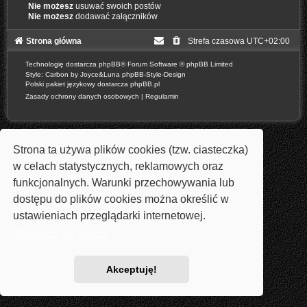
Nie możesz
usuwać swoich postów
Nie możesz
dodawać załączników
Strona główna
Strefa czasowa
UTC+02:00
Technologię dostarcza
phpBB
® Forum Software © phpBB Limited
Style: Carbon by Joyce&Luna
phpBB-Style-Design
Polski pakiet językowy dostarcza
phpBB.pl
Zasady ochrony danych osobowych
|
Regulamin
Strona ta używa plików cookies (tzw. ciasteczka)
w celach statystycznych, reklamowych oraz
funkcjonalnych. Warunki przechowywania lub
dostępu do plików cookies można określić w
ustawieniach przeglądarki internetowej.
Dowiedz się więcej
Akceptuję!