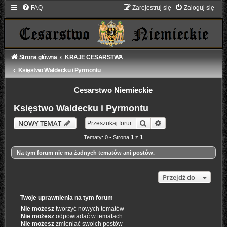
FAQ
Zarejestruj się
Zaloguj się
Strona główna
KRAJE CESARSTWA
Księstwo Waldecku i Pyrmontu
Cesarstwo Niemieckie
Księstwo Waldecku i Pyrmontu
Szukaj
Wyszukiwanie zaaw
NOWY TEMAT
Tematy: 0 • Strona
1
z
1
Na tym forum nie ma żadnych tematów ani postów.
Przejdź do
Twoje uprawnienia na tym forum
Nie możesz
tworzyć nowych tematów
Nie możesz
odpowiadać w tematach
Nie możesz
zmieniać swoich postów