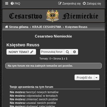
FAQ
Zarejestruj się
Zaloguj się
Strona główna
KRAJE CESARSTWA
Księstwo Reuss
Cesarstwo Niemieckie
Księstwo Reuss
Szukaj
Wyszukiwanie zaaw
NOWY TEMAT
Tematy: 0 • Strona
1
z
1
Na tym forum nie ma żadnych tematów ani postów.
Przejdź do
Twoje uprawnienia na tym forum
Nie możesz
tworzyć nowych tematów
Nie możesz
odpowiadać w tematach
Nie możesz
zmieniać swoich postów
Nie możesz
usuwać swoich postów
Nie możesz
dodawać załączników