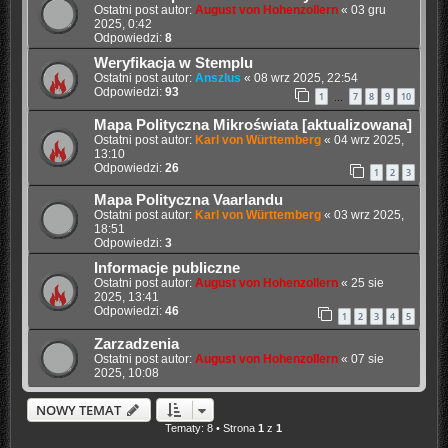
Ostatni post autor:
August von Hohenzollern
«
03 gru
2025, 0:42
Odpowiedzi:
8
Weryfikacja w Stemplu
Ostatni post autor:
Anszlus
«
08 wrz 2025, 22:54
Odpowiedzi:
93
1
7
8
9
10
…
Mapa Polityczna Mikroświata [aktualizowana]
Ostatni post autor:
Karl von Württemberg
«
04 wrz 2025,
13:10
Odpowiedzi:
26
1
2
3
Mapa Polityczna Vaarlandu
Ostatni post autor:
Karl von Württemberg
«
03 wrz 2025,
18:51
Odpowiedzi:
3
Informacje publiczne
Ostatni post autor:
August von Hohenzollern
«
25 sie
2025, 13:41
Odpowiedzi:
46
1
2
3
4
5
Zarzadzenia
Ostatni post autor:
August von Hohenzollern
«
07 sie
2025, 10:08
NOWY TEMAT
Tematy: 8 • Strona
1
z
1