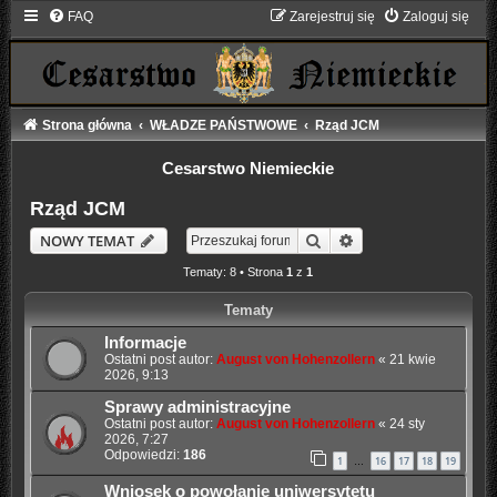
FAQ
Zarejestruj się
Zaloguj się
Strona główna
WŁADZE PAŃSTWOWE
Rząd JCM
Cesarstwo Niemieckie
Rząd JCM
Szukaj
Wyszukiwanie zaaw
NOWY TEMAT
Tematy: 8 • Strona
1
z
1
Tematy
Informacje
Ostatni post autor:
August von Hohenzollern
«
21 kwie
2026, 9:13
Sprawy administracyjne
Ostatni post autor:
August von Hohenzollern
«
24 sty
2026, 7:27
Odpowiedzi:
186
1
16
17
18
19
…
Wniosek o powołanie uniwersytetu