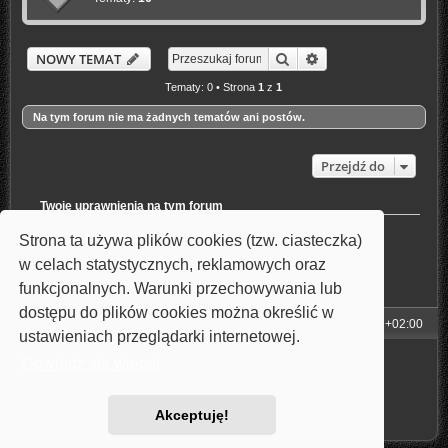
Szukaj
Wyszukiwanie zaaw
NOWY TEMAT
Tematy: 0 • Strona
1
z
1
Na tym forum nie ma żadnych tematów ani postów.
Przejdź do
Twoje uprawnienia na tym forum
Nie możesz
tworzyć nowych tematów
Strona ta używa plików cookies (tzw. ciasteczka)
Nie możesz
odpowiadać w tematach
Nie możesz
zmieniać swoich postów
w celach statystycznych, reklamowych oraz
Nie możesz
usuwać swoich postów
funkcjonalnych. Warunki przechowywania lub
Nie możesz
dodawać załączników
dostępu do plików cookies można określić w
Strona główna
Strefa czasowa
UTC+02:00
ustawieniach przeglądarki internetowej.
Technologię dostarcza
phpBB
® Forum Software © phpBB Limited
Dowiedz się więcej
Style: Carbon by Joyce&Luna
phpBB-Style-Design
Polski pakiet językowy dostarcza
phpBB.pl
Zasady ochrony danych osobowych
|
Regulamin
Akceptuję!