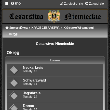
FAQ
Zarejestruj się
Zaloguj się
Strona główna
KRAJE CESARSTWA
Królestwo Wirtembergii
Okręgi
Cesarstwo Niemieckie
Okręgi
Forum
Neckarkreis
Tematy:
16
Schwarzwald
Tematy:
17
Jagstkreis
Tematy:
14
Donau
Tematy:
16