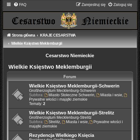
FAQ
Zarejestruj się
Zaloguj się
Strona główna
KRAJE CESARSTWA
Wielkie Księstwo Meklemburgii
Cesarstwo Niemieckie
Wielkie Księstwo Meklemburgii
Forum
Wielkie Księstwo Meklemburgii-Schwerin
Großherzogtum Mecklenburg-Schwerin
Subfora:
Miasto Stołeczne Schwerin
,
Miasta i wsie
,
Prywatne włości i majątki ziemskie
Tematy:
2
Wielkie Księstwo Meklemburgii-Strelitz
Großherzogtum Mecklenburg-Strelitz
Subfora:
Strelitz
,
Miasta i wsie
,
Prywatne włości i
majątki ziemskie
Rezydencja Wielkiego Księcia
Residenz des Großherzogs