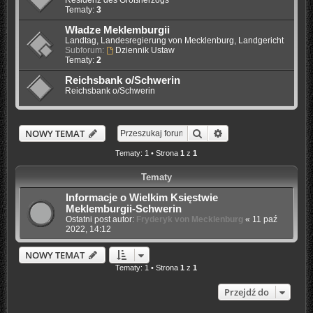
Tematy:
3
Władze Meklemburgii
Landtag, Landesregierung von Mecklenburg, Landgericht
Subforum:
Dziennik Ustaw
Tematy:
2
Reichsbank o/Schwerin
Reichsbank o/Schwerin
Szukaj
Wyszukiwanie zaaw
NOWY TEMAT
Tematy: 1 • Strona
1
z
1
Tematy
Informacje o Wielkim Księstwie
Meklemburgii-Schwerin
Ostatni post autor:
Fryderyk von Mecklenburg
«
11 paź
2022, 14:12
NOWY TEMAT
Tematy: 1 • Strona
1
z
1
Przejdź do