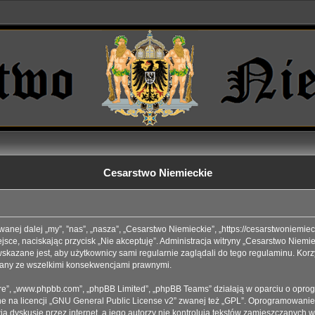
Cesarstwo Niemieckie
wanej dalej „my”, ”nas”, „nasza”, „Cesarstwo Niemieckie”, „https://cesarstwoniemi
iejsce, naciskając przycisk „Nie akceptuję”. Administracja witryny „Cesarstwo Ni
skazane jest, aby użytkownicy sami regularnie zaglądali do tego regulaminu. Korz
iany ze wszelkimi konsekwencjami prawnymi.
tware”, „www.phpbb.com”, „phpBB Limited”, „phpBB Teams” działają w oparciu o opr
 na licencji „
GNU General Public License v2
” zwanej też „GPL”. Oprogramowanie 
 dyskusje przez internet, a jego autorzy nie kontrolują tekstów zamieszczanych w