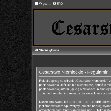
Więcej…
FAQ
Strona główna
Cesarstwo Niemieckie - Regulamin
Rejestrując się na witrynie „Cesarstwo Niemieckie”, z
postanowienia. Jeśli ich nie akceptujesz, opuść to m
postanowienia, informując cię o zmianach, niemniej w
zmianach regulaminu oznacza, że akceptujesz te zm
Nasze fora zwane też „one”, „ich”, „je”, „phpBB sof
jest środowiskiem typu witryny (bulletin board), wydane
www.phpbb.com
. Oprogramowanie phpBB tylko ułatwia