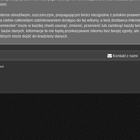
com/
.
terze obraźliwym, oszczerczym, propagującym treści niezgodne z polskim prawem
a ciebie całkowitym zablokowaniem dostępu do tej witryny, a twój dostawca inter
emieckie” może w każdej chwili usunąć, zmienić, przenieść lub zamknąć każdy twó
j bazie danych. Informacje te nie będą przekazywane nikomu bez twojej zgody, ale
których może dojść do kradzieży danych.
Kontakt z nami
ted