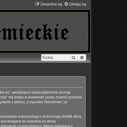
Zarejestruj się
Zaloguj się
Szukaj
Wyszukiwanie zaawans
eckie.eu”, akceptujesz wyszczególnione poniżej
emieckie” ma prawo w dowolnym czasie zmienić poniższe
ystanie z witryny „Cesarstwo Niemieckie” po
ogramowanie wykorzystujące technologię phpBB, która
jest dostępne do pobrania ze strony
 internecie za jego pomocą. Więcej informacji o