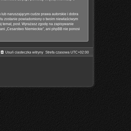
 lub naruszającym cudze prawa autorskie i dobra
netu zostanie powiadomiony o twoim niewłaściwym
j temat, post. Wyrażasz zgodę na zapisywanie
 ani „Cesarstwo Niemieckie”, ani phpBB nie ponosi
Usuń ciasteczka witryny
Strefa czasowa
UTC+02:00