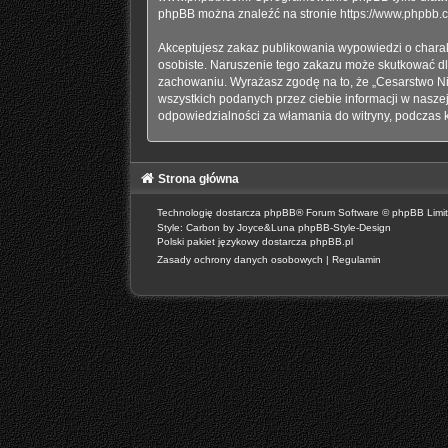
phpBB można znaleźć na stronie
https://www.phpbb.
Akceptujesz zakaz publikowania wypowiedzi o charak
osobiste. Naruszenie tego zakazu może skutkować dl
zachowaniu. Wyrażasz zgodę na to, że „Cesarstwo Ni
wszystkich podanych przez ciebie informacji w nasze
odpowiedzialności za włamania do witryny, podczas 
Strona główna
Technologię dostarcza
phpBB
® Forum Software © phpBB Limi
Style: Carbon by Joyce&Luna
phpBB-Style-Design
Polski pakiet językowy dostarcza
phpBB.pl
Zasady ochrony danych osobowych
|
Regulamin