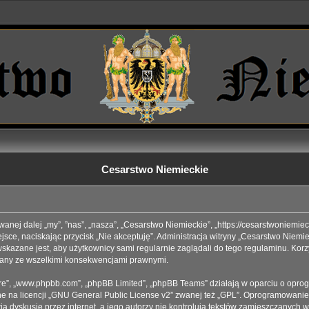
Cesarstwo Niemieckie
wanej dalej „my”, ”nas”, „nasza”, „Cesarstwo Niemieckie”, „https://cesarstwoniemi
iejsce, naciskając przycisk „Nie akceptuję”. Administracja witryny „Cesarstwo Ni
skazane jest, aby użytkownicy sami regularnie zaglądali do tego regulaminu. Korz
iany ze wszelkimi konsekwencjami prawnymi.
tware”, „www.phpbb.com”, „phpBB Limited”, „phpBB Teams” działają w oparciu o opr
 na licencji „
GNU General Public License v2
” zwanej też „GPL”. Oprogramowanie 
 dyskusje przez internet, a jego autorzy nie kontrolują tekstów zamieszczanych w