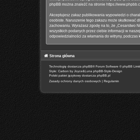
phpBB można znaleźć na stronie
https://www.phpbb.
Akceptujesz zakaz publikowania wypowiedzi o charak
osobiste. Naruszenie tego zakazu może skutkować dl
zachowaniu. Wyrażasz zgodę na to, że „Cesarstwo Ni
wszystkich podanych przez ciebie informacji w nasze
odpowiedzialności za włamania do witryny, podczas 
Strona główna
Technologię dostarcza
phpBB
® Forum Software © phpBB Limi
Style: Carbon by Joyce&Luna
phpBB-Style-Design
Polski pakiet językowy dostarcza
phpBB.pl
Zasady ochrony danych osobowych
|
Regulamin