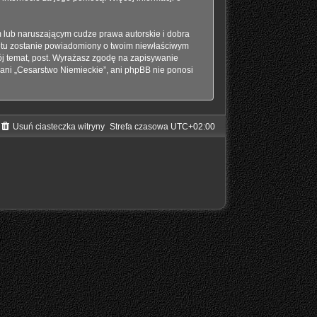
 lub naruszającym cudze prawa autorskie i dobra
netu zostanie powiadomiony o twoim niewłaściwym
j temat, post. Wyrażasz zgodę na zapisywanie
 ani „Cesarstwo Niemieckie”, ani phpBB nie ponosi
Usuń ciasteczka witryny
Strefa czasowa
UTC+02:00