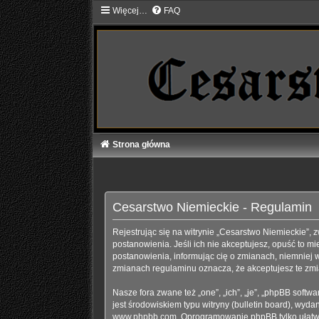
Więcej…
FAQ
Strona główna
Cesarstwo Niemieckie - Regulamin
Rejestrując się na witrynie „Cesarstwo Niemieckie”, z
postanowienia. Jeśli ich nie akceptujesz, opuść to m
postanowienia, informując cię o zmianach, niemniej w
zmianach regulaminu oznacza, że akceptujesz te zm
Nasze fora zwane też „one”, „ich”, „je”, „phpBB sof
jest środowiskiem typu witryny (bulletin board), wydane
www.phpbb.com
. Oprogramowanie phpBB tylko ułatwia