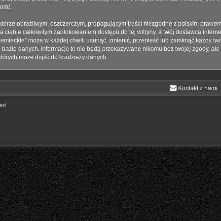
com/
.
terze obraźliwym, oszczerczym, propagującym treści niezgodne z polskim prawem
a ciebie całkowitym zablokowaniem dostępu do tej witryny, a twój dostawca inter
emieckie” może w każdej chwili usunąć, zmienić, przenieść lub zamknąć każdy twó
j bazie danych. Informacje te nie będą przekazywane nikomu bez twojej zgody, ale
których może dojść do kradzieży danych.
Kontakt z nami
ted