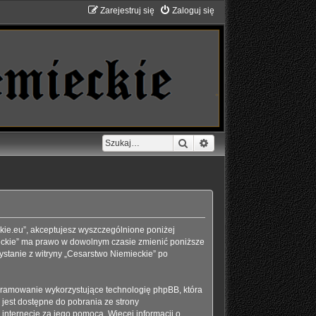
Zarejestruj się
Zaloguj się
Szukaj
Wyszukiwanie zaawans
eckie.eu”, akceptujesz wyszczególnione poniżej
emieckie” ma prawo w dowolnym czasie zmienić poniższe
ystanie z witryny „Cesarstwo Niemieckie” po
ogramowanie wykorzystujące technologię phpBB, która
jest dostępne do pobrania ze strony
 internecie za jego pomocą. Więcej informacji o