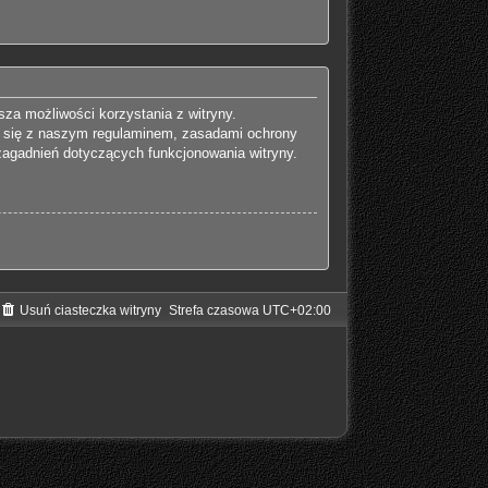
za możliwości korzystania z witryny.
j się z naszym regulaminem, zasadami ochrony
agadnień dotyczących funkcjonowania witryny.
Usuń ciasteczka witryny
Strefa czasowa
UTC+02:00