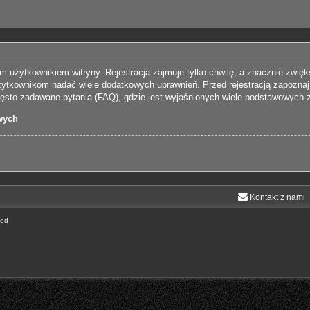
 użytkownikiem witryny. Rejestracja zajmuje tylko chwilę, a znacznie zwięks
żytkownikom nadać wiele dodatkowych uprawnień. Przed rejestracją zapozna
sto zadawane pytania (FAQ), gdzie jest wyjaśnionych wiele podstawowych z
wych
Kontakt z nami
ted