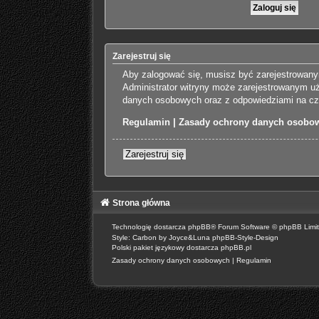
Zarejestruj się
Aby zalogować się, musisz być zarejestrowanym
Administrator witryny może zarejestrowanym u
danych osobowych oraz z odpowiedziami na czę
Regulamin
|
Zasady ochrony danych osobo
Zarejestruj się
Strona główna
Technologię dostarcza
phpBB
® Forum Software © phpBB Limi
Style: Carbon by Joyce&Luna
phpBB-Style-Design
Polski pakiet językowy dostarcza
phpBB.pl
Zasady ochrony danych osobowych
|
Regulamin