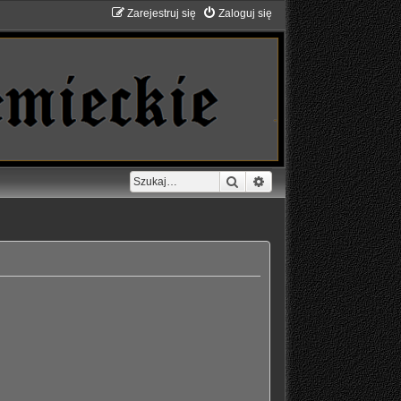
Zarejestruj się
Zaloguj się
Szukaj
Wyszukiwanie zaawans