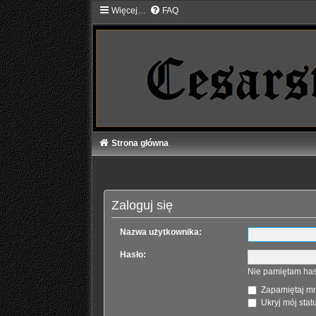
Więcej…
FAQ
Strona główna
Zaloguj się
Nazwa użytkownika:
Hasło:
Nie pamiętam has
Zapamiętaj m
Ukryj mój statu