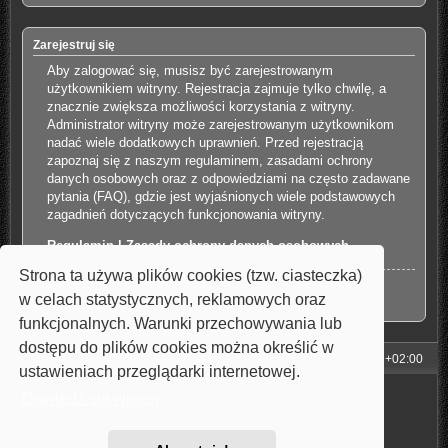
Zarejestruj się
Aby zalogować się, musisz być zarejestrowanym
użytkownikiem witryny. Rejestracja zajmuje tylko chwilę, a
znacznie zwiększa możliwości korzystania z witryny.
Administrator witryny może zarejestrowanym użytkownikom
nadać wiele dodatkowych uprawnień. Przed rejestracją
zapoznaj się z naszym regulaminem, zasadami ochrony
danych osobowych oraz z odpowiedziami na często zadawane
pytania (FAQ), gdzie jest wyjaśnionych wiele podstawowych
zagadnień dotyczących funkcjonowania witryny.
Regulamin
|
Zasady ochrony danych osobowych
Strona ta używa plików cookies (tzw. ciasteczka)
Zarejestruj się
w celach statystycznych, reklamowych oraz
funkcjonalnych. Warunki przechowywania lub
dostępu do plików cookies można określić w
Strona główna
Strefa czasowa
UTC+02:00
ustawieniach przeglądarki internetowej.
Technologię dostarcza
phpBB
® Forum Software © phpBB Limited
Dowiedz się więcej
Style: Carbon by Joyce&Luna
phpBB-Style-Design
Polski pakiet językowy dostarcza
phpBB.pl
Zasady ochrony danych osobowych
|
Regulamin