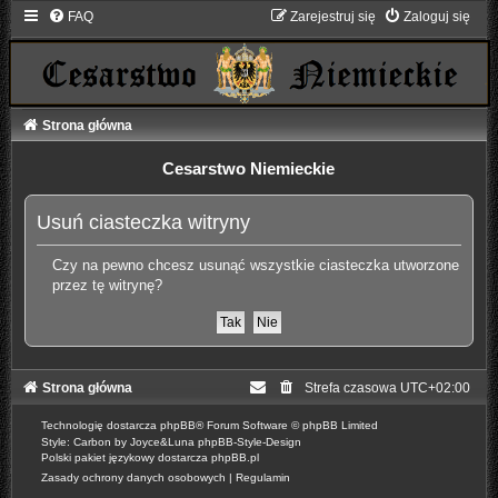
FAQ
Zarejestruj się
Zaloguj się
Strona główna
Cesarstwo Niemieckie
Usuń ciasteczka witryny
Czy na pewno chcesz usunąć wszystkie ciasteczka utworzone
przez tę witrynę?
Strona główna
Strefa czasowa
UTC+02:00
Technologię dostarcza
phpBB
® Forum Software © phpBB Limited
Style: Carbon by Joyce&Luna
phpBB-Style-Design
Polski pakiet językowy dostarcza
phpBB.pl
Zasady ochrony danych osobowych
|
Regulamin