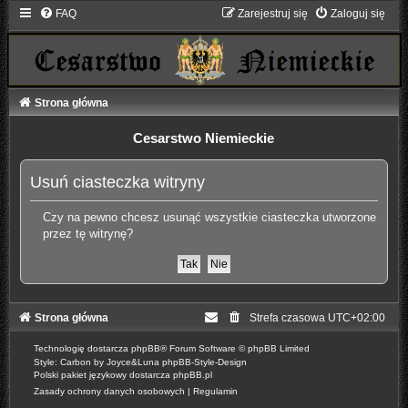
FAQ
Zarejestruj się
Zaloguj się
Strona główna
Cesarstwo Niemieckie
Usuń ciasteczka witryny
Czy na pewno chcesz usunąć wszystkie ciasteczka utworzone
przez tę witrynę?
Strona główna
Strefa czasowa
UTC+02:00
Technologię dostarcza
phpBB
® Forum Software © phpBB Limited
Style: Carbon by Joyce&Luna
phpBB-Style-Design
Polski pakiet językowy dostarcza
phpBB.pl
Zasady ochrony danych osobowych
|
Regulamin