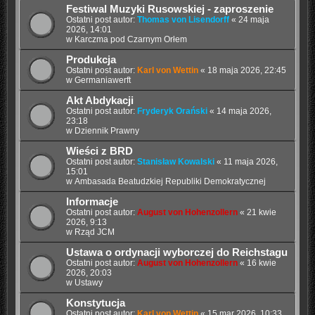
Festiwal Muzyki Rusowskiej - zaproszenie
Ostatni post autor:
Thomas von Lisendorff
«
24 maja
2026, 14:01
w
Karczma pod Czarnym Orłem
Produkcja
Ostatni post autor:
Karl von Wettin
«
18 maja 2026, 22:45
w
Germaniawerft
Akt Abdykacji
Ostatni post autor:
Fryderyk Orański
«
14 maja 2026,
23:18
w
Dziennik Prawny
Wieści z BRD
Ostatni post autor:
Stanisław Kowalski
«
11 maja 2026,
15:01
w
Ambasada Beatudzkiej Republiki Demokratycznej
Informacje
Ostatni post autor:
August von Hohenzollern
«
21 kwie
2026, 9:13
w
Rząd JCM
Ustawa o ordynacji wyborczej do Reichstagu
Ostatni post autor:
August von Hohenzollern
«
16 kwie
2026, 20:03
w
Ustawy
Konstytucja
Ostatni post autor:
Karl von Wettin
«
15 mar 2026, 10:33