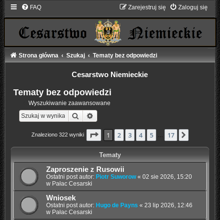
FAQ
Zarejestruj się
Zaloguj się
Strona główna
Szukaj
Tematy bez odpowiedzi
Cesarstwo Niemieckie
Tematy bez odpowiedzi
Wyszukiwanie zaawansowane
Szukaj
Wyszukiwanie zaawansowane
Strona
1
z
17
1
2
3
4
5
17
Następna
Znaleziono 322 wyniki
…
Tematy
Zaproszenie z Rusowii
Ostatni post autor:
Piotr Suworow
«
02 sie 2026, 15:20
w
Pałac Cesarski
Wniosek
Ostatni post autor:
Hugo de Payns
«
23 lip 2026, 12:46
w
Pałac Cesarski