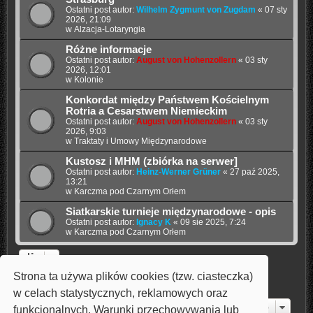
Ostatni post autor:
Wilhelm Zygmunt von Zugdam
«
07 sty
2026, 21:09
w
Alzacja-Lotaryngia
Różne informacje
Ostatni post autor:
August von Hohenzollern
«
03 sty
2026, 12:01
w
Kolonie
Konkordat między Państwem Kościelnym
Rotria a Cesarstwem Niemieckim
Ostatni post autor:
August von Hohenzollern
«
03 sty
2026, 9:03
w
Traktaty i Umowy Międzynarodowe
Kustosz i MHM (zbiórka na serwer]
Ostatni post autor:
Heinz-Werner Grüner
«
27 paź 2025,
13:21
w
Karczma pod Czarnym Orłem
Siatkarskie turnieje międzynarodowe - opis
Ostatni post autor:
Ignacy K
«
09 sie 2025, 7:24
w
Karczma pod Czarnym Orłem
Strona ta używa plików cookies (tzw. ciasteczka)
Strona
1
z
17
1
2
3
4
5
17
Następna
Znaleziono 322 wyniki
…
w celach statystycznych, reklamowych oraz
Przejdź do
funkcjonalnych. Warunki przechowywania lub