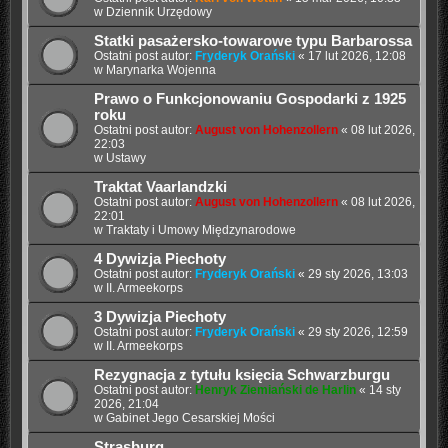
w
Dziennik Urzędowy
Statki pasażersko-towarowe typu Barbarossa
Ostatni post autor:
Fryderyk Orański
«
17 lut 2026, 12:08
w
Marynarka Wojenna
Prawo o Funkcjonowaniu Gospodarki z 1925
roku
Ostatni post autor:
August von Hohenzollern
«
08 lut 2026,
22:03
w
Ustawy
Traktat Vaarlandzki
Ostatni post autor:
August von Hohenzollern
«
08 lut 2026,
22:01
w
Traktaty i Umowy Międzynarodowe
4 Dywizja Piechoty
Ostatni post autor:
Fryderyk Orański
«
29 sty 2026, 13:03
w
II. Armeekorps
3 Dywizja Piechoty
Ostatni post autor:
Fryderyk Orański
«
29 sty 2026, 12:59
w
II. Armeekorps
Rezygnacja z tytułu księcia Schwarzburgu
Ostatni post autor:
Henryk Ziemiański de Harlin
«
14 sty
2026, 21:04
w
Gabinet Jego Cesarskiej Mości
Strasburg