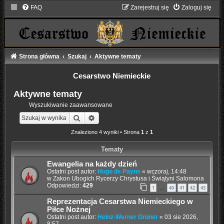
FAQ
Zarejestruj się
Zaloguj się
Strona główna
Szukaj
Aktywne tematy
Cesarstwo Niemieckie
Aktywne tematy
Wyszukiwanie zaawansowane
Szukaj
Wyszukiwanie zaawansowane
Znaleziono 4 wyniki • Strona
1
z
1
Tematy
Ewangelia na każdy dzień
Ostatni post autor:
Hugo de Payns
«
wczoraj, 14:48
w
Zakon Ubogich Rycerzy Chrystusa i Świątyni Salomona
Odpowiedzi:
429
1
40
41
42
43
…
Reprezentacja Cesarstwa Niemieckiego w
Piłce Nożnej
Ostatni post autor:
Heinz-Werner Grüner
«
03 sie 2026,