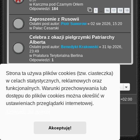
8:57
w
Karczma pod Czarnym Orłem
Odpowiedzi:
184
1
16
17
18
19
…
Zaproszenie z Rusowii
Ostatni post autor:
Piotr Suworow
«
02 sie 2026, 15:20
w
Pałac Cesarski
Celebra z okazji pielgrzymki Patriarchy
Alberta
Ostatni post autor:
Benedykt Krakowski
«
31 lip 2026,
23:49
w
Prałatura Terytorialna Berlina
Odpowiedzi:
1
Strona ta używa plików cookies (tzw. ciasteczka)
Znaleziono 4 wyniki • Strona
1
z
1
w celach statystycznych, reklamowych oraz
Przejdź do
funkcjonalnych. Warunki przechowywania lub
dostępu do plików cookies można określić w
Strona główna
Strefa czasowa
UTC+02:00
ustawieniach przeglądarki internetowej.
Technologię dostarcza
phpBB
® Forum Software © phpBB Limited
Dowiedz się więcej
Style: Carbon by Joyce&Luna
phpBB-Style-Design
Polski pakiet językowy dostarcza
phpBB.pl
Zasady ochrony danych osobowych
|
Regulamin
Akceptuję!