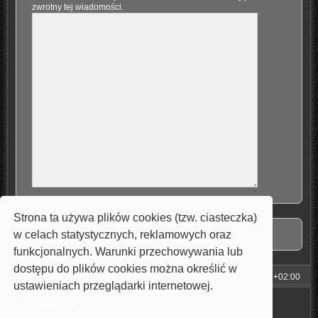
zwrotny tej wiadomości.
Strona ta używa plików cookies (tzw. ciasteczka)
w celach statystycznych, reklamowych oraz
funkcjonalnych. Warunki przechowywania lub
dostępu do plików cookies można określić w
Strona główna
Strefa czasowa
UTC+02:00
ustawieniach przeglądarki internetowej.
Technologię dostarcza
phpBB
® Forum Software © phpBB Limited
Dowiedz się więcej
Style: Carbon by Joyce&Luna
phpBB-Style-Design