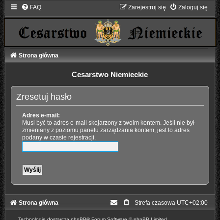
FAQ
Zarejestruj się
Zaloguj się
Strona główna
Cesarstwo Niemieckie
Zresetuj hasło
Adres e-mail:
Musi być to adres e-mail skojarzony z twoim kontem. Jeśli nie był
zmieniany z poziomu panelu zarządzania kontem, jest to adres
podany w czasie rejestracji.
Strona główna
Strefa czasowa
UTC+02:00
Technologię dostarcza
phpBB
® Forum Software © phpBB Limited